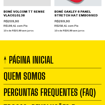
BONÉ VOLCOM TT SENSE
BONÉ OAKLEY 6 PANEL
VLAC010138
STRETCH HAT EMBOSSED
R$209,90
R$269,90
R$199,41
com
Pix
R$256,41
com
Pix
10
x
de
R$20,99
sem juros
10
x
de
R$26,99
sem juros
↑ PÁGINA INICIAL
QUEM SOMOS
PERGUNTAS FREQUENTES (FAQ)