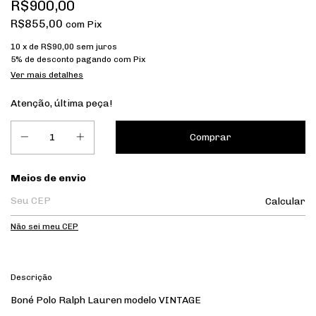
R$900,00
R$855,00
com
Pix
10
x de
R$90,00
sem juros
5% de desconto
pagando com Pix
Ver mais detalhes
Atenção, última peça!
Entregas para o CEP:
Meios de envio
Calcular
Não sei meu CEP
Descrição
Boné Polo Ralph Lauren modelo VINTAGE