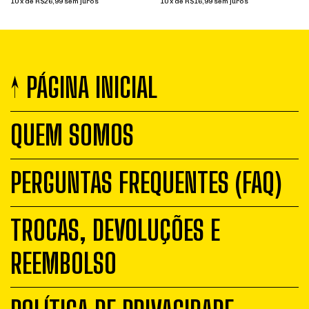
10
x
de
R$26,99
sem juros
10
x
de
R$16,99
sem juros
↑ PÁGINA INICIAL
QUEM SOMOS
PERGUNTAS FREQUENTES (FAQ)
TROCAS, DEVOLUÇÕES E
REEMBOLSO