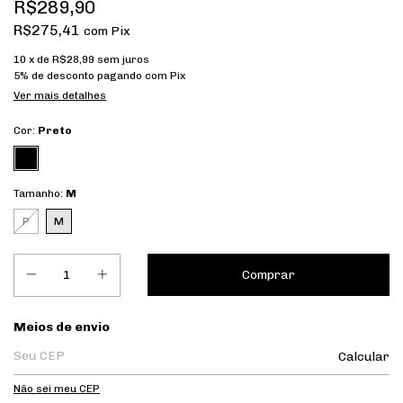
R$289,90
R$275,41
com
Pix
10
x de
R$28,99
sem juros
5% de desconto
pagando com Pix
Ver mais detalhes
Cor:
Preto
Tamanho:
M
P
M
Entregas para o CEP:
Meios de envio
Calcular
Não sei meu CEP