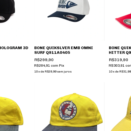
 HOLOGRAM 3D
BONE QUIKSLVER EMB OMNI
BONE QUI
SURF Q911A0405
HITTER Q
R$299,90
R$319,90
R$284,91
com
Pix
R$303,91
co
10
x
de
R$29,99
sem juros
10
x
de
R$31,99