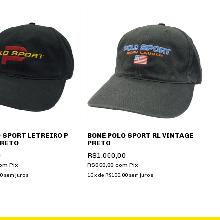
 SPORT LETREIRO P
BONÉ POLO SPORT RL VINTAGE
PRETO
PRETO
0
R$1.000,00
om
Pix
R$950,00
com
Pix
0
sem juros
10
x
de
R$100,00
sem juros