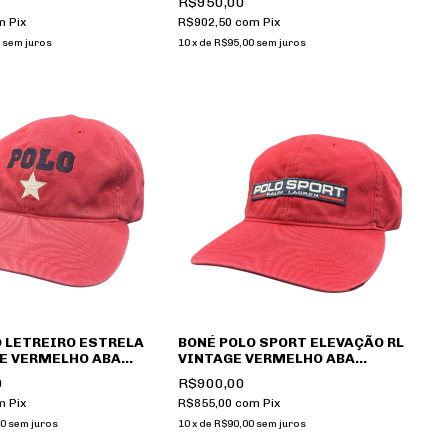
R$950,00
m
Pix
R$902,50
com
Pix
sem juros
10
x
de
R$95,00
sem juros
 LETREIRO ESTRELA
BONÉ POLO SPORT ELEVAÇÃO RL
GE VERMELHO ABA
VINTAGE VERMELHO ABA
MARINHO
0
R$900,00
m
Pix
R$855,00
com
Pix
0
sem juros
10
x
de
R$90,00
sem juros