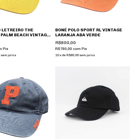
 LETREIRO THE
BONÉ POLO SPORT RL VINTAGE
 PALM BEACH VINTAGE
LARANJA ABA VERDE
R$800,00
m
Pix
R$760,00
com
Pix
sem juros
10
x
de
R$80,00
sem juros