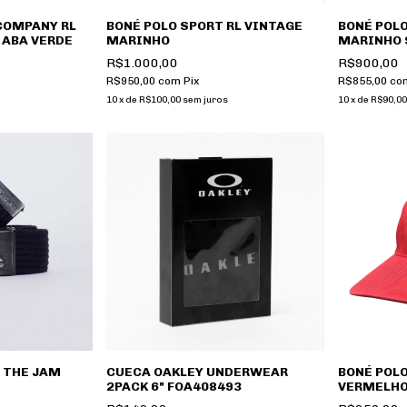
COMPANY RL
BONÉ POLO SPORT RL VINTAGE
BONÉ POLO
 ABA VERDE
MARINHO
MARINHO 
R$1.000,00
R$900,00
R$950,00
com
Pix
R$855,00
co
10
x
de
R$100,00
sem juros
10
x
de
R$90,00
 THE JAM
CUECA OAKLEY UNDERWEAR
BONÉ POLO
2PACK 6" FOA408493
VERMELH