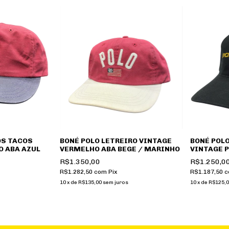
OS TACOS
BONÉ POLO LETREIRO VINTAGE
BONÉ POLO
O ABA AZUL
VERMELHO ABA BEGE / MARINHO
VINTAGE 
R$1.350,00
R$1.250,0
R$1.282,50
com
Pix
R$1.187,50
c
10
x
de
R$135,00
sem juros
10
x
de
R$125,0