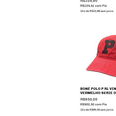
R$109,90
R$104,41
com
Pix
10
x
de
R$10,99
sem juros
BONÉ POLO P RL VI
VERMELHO SERIE 
R$950,00
R$902,50
com
Pix
10
x
de
R$95,00
sem juros