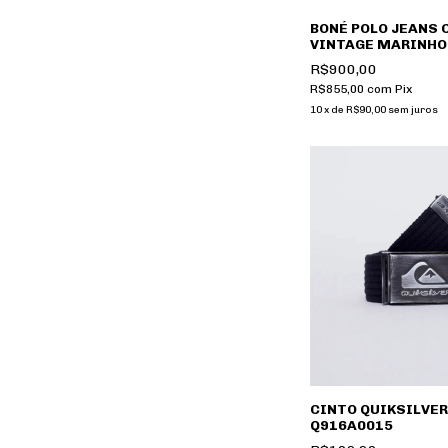
BONÉ POLO JEANS 
VINTAGE MARINHO
R$900,00
R$855,00
com
Pix
10
x
de
R$90,00
sem juros
CINTO QUIKSILVER
Q916A0015