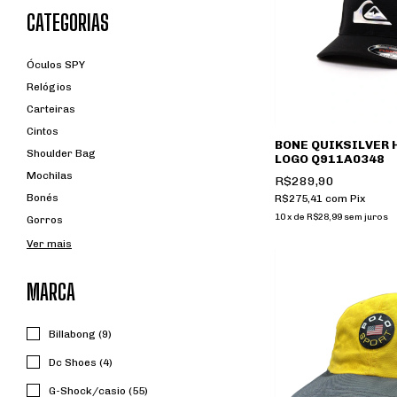
CATEGORIAS
Óculos SPY
Relógios
Carteiras
Cintos
BONE QUIKSILVER
Shoulder Bag
LOGO Q911A0348
Mochilas
R$289,90
Bonés
R$275,41
com
Pix
10
x
de
R$28,99
sem juros
Gorros
Ver mais
MARCA
Billabong (9)
Dc Shoes (4)
G-Shock/casio (55)