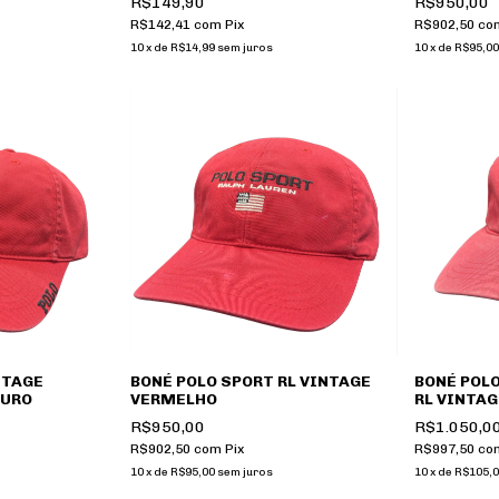
R$149,90
R$950,00
R$142,41
com
Pix
R$902,50
co
10
x
de
R$14,99
sem juros
10
x
de
R$95,00
NTAGE
BONÉ POLO SPORT RL VINTAGE
BONÉ POLO
OURO
VERMELHO
RL VINTA
MARINHO
R$950,00
R$1.050,0
R$902,50
com
Pix
R$997,50
co
10
x
de
R$95,00
sem juros
10
x
de
R$105,0