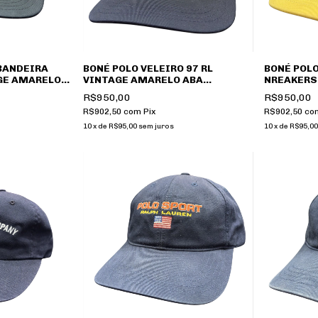
BANDEIRA
BONÉ POLO VELEIRO 97 RL
BONÉ POLO
GE AMARELO
VINTAGE AMARELO ABA
NREAKERS
MARINHO
AMARELO
R$950,00
R$950,00
R$902,50
com
Pix
R$902,50
co
10
x
de
R$95,00
sem juros
10
x
de
R$95,00