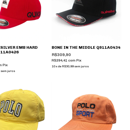
KSILVER EMB HARD
BONE IN THE MIDDLE Q911A0434
911A0426
R$309,90
R$294,41
com
Pix
m
Pix
10
x
de
R$30,99
sem juros
sem juros