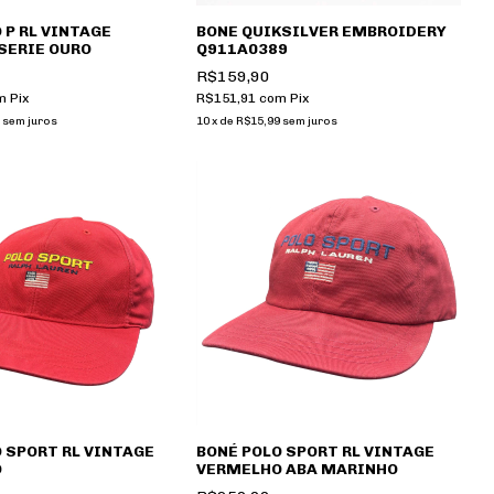
 P RL VINTAGE
BONE QUIKSILVER EMBROIDERY
SERIE OURO
Q911A0389
R$159,90
m
Pix
R$151,91
com
Pix
sem juros
10
x
de
R$15,99
sem juros
 SPORT RL VINTAGE
BONÉ POLO SPORT RL VINTAGE
O
VERMELHO ABA MARINHO