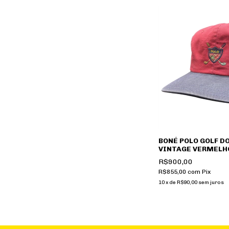
BONÉ POLO GOLF D
VINTAGE VERMELH
R$900,00
R$855,00
com
Pix
10
x
de
R$90,00
sem juros