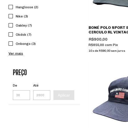
Hangloose (2)
Nike (3)
Oakley (7)
BONÉ POLO SPORT 
CIRCULO RL VINTA
Okdok (7)
ABA PRETO
R$900,00
Onbongo (3)
R$855,00
com
Pix
10
x
de
R$90,00
sem juros
Ver mais
PREÇO
De
Até
Aplicar