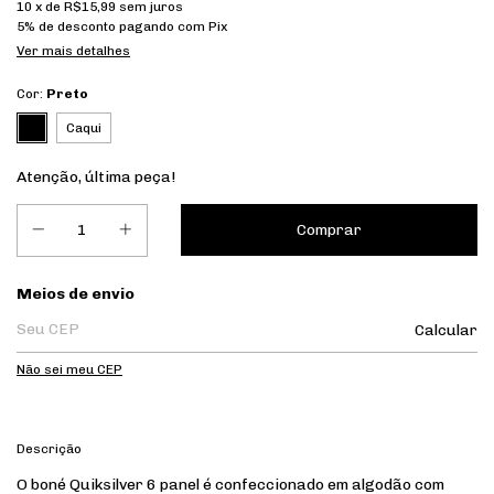
10
x de
R$15,99
sem juros
5% de desconto
pagando com Pix
Ver mais detalhes
Cor:
Preto
Caqui
Atenção, última peça!
Entregas para o CEP:
Meios de envio
Calcular
Não sei meu CEP
Descrição
O boné Quiksilver 6 panel é confeccionado em algodão com