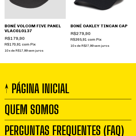
BONÉ VOLCOM FIVE PANEL
BONÉ OAKLEY TINCAN CAP
VLAC010137
R$279,90
R$179,90
R$265,91
com
Pix
R$170,91
com
Pix
10
x
de
R$27,99
sem juros
10
x
de
R$17,99
sem juros
↑ PÁGINA INICIAL
QUEM SOMOS
PERGUNTAS FREQUENTES (FAQ)