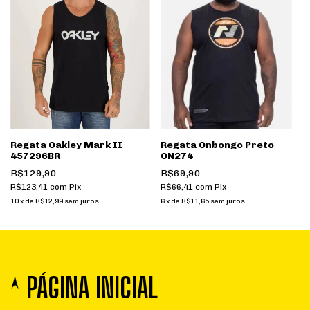
Regata Oakley Mark II
Regata Onbongo Preto
457296BR
ON274
R$129,90
R$69,90
R$123,41
com
Pix
R$66,41
com
Pix
10
x
de
R$12,99
sem juros
6
x
de
R$11,65
sem juros
↑ PÁGINA INICIAL