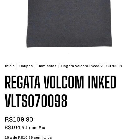
Início
|
Roupas
|
Camisetas
|
Regata Volcom Inked VLTS070098
REGATA VOLCOM INKED
VLTS070098
R$109,90
R$104,41
com
Pix
10
x de
R$10,99
sem juros