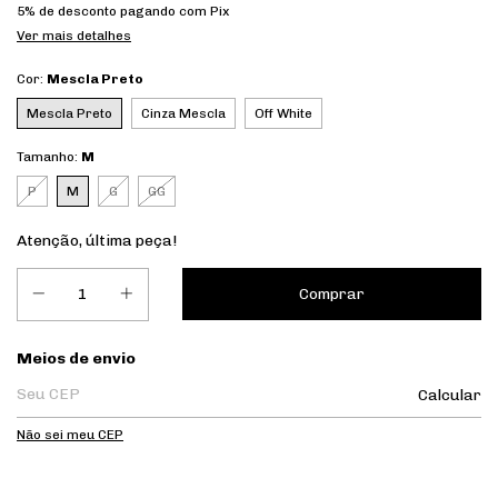
5% de desconto
pagando com Pix
Ver mais detalhes
Cor:
Mescla Preto
Mescla Preto
Cinza Mescla
Off White
Tamanho:
M
P
M
G
GG
Atenção, última peça!
Entregas para o CEP:
Meios de envio
Calcular
Não sei meu CEP