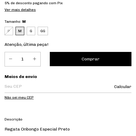
5% de desconto
pagando com Pix
Ver mais detalhes
Tamanho:
M
P
M
G
GG
Atenção, última peça!
Entregas para o CEP:
Meios de envio
Calcular
Não sei meu CEP
Descrição
Regata Onbongo Especial Preto