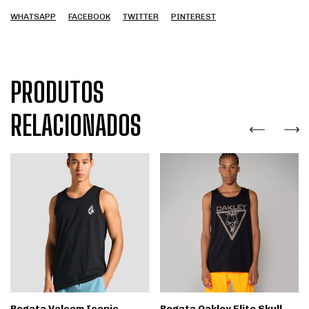
WHATSAPP
FACEBOOK
TWITTER
PINTEREST
PRODUTOS
RELACIONADOS
Regata Volcom Iconic
Regata Oakley Elite Skull