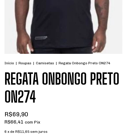
Início
|
Roupas
|
Camisetas
|
Regata Onbongo Preto ON274
REGATA ONBONGO PRETO
ON274
R$69,90
R$66,41
com
Pix
6
x de
R$11,65
sem juros