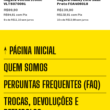
VLTS070091
Preto FOA406018
R$99,90
R$139,90
R$94,91
com
Pix
R$132,91
com
Pix
9
x
de
R$11,10
sem juros
10
x
de
R$13,99
sem juros
↑ PÁGINA INICIAL
QUEM SOMOS
PERGUNTAS FREQUENTES (FAQ)
TROCAS, DEVOLUÇÕES E