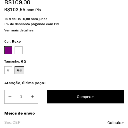
R$109,00
R$103,55
com
Pix
10
x de
R$10,90
sem juros
5% de desconto
pagando com Pix
Ver mais detalhes
Cor:
Roxo
Tamanho:
GG
G
GG
Atenção, última peça!
Entregas para o CEP:
Meios de envio
Calcular