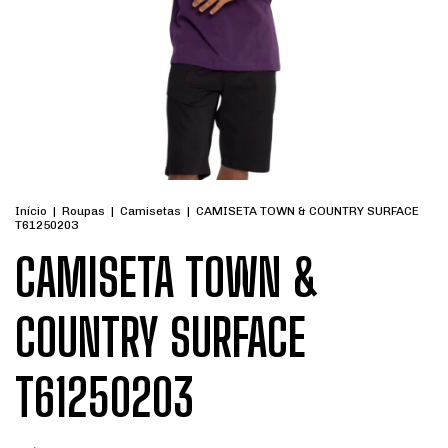
Início
|
Roupas
|
Camisetas
|
CAMISETA TOWN & COUNTRY SURFACE
T61250203
CAMISETA TOWN &
COUNTRY SURFACE
T61250203