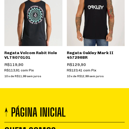
Regata Volcom Rabit Hole
Regata Oakley Mark II
VLTS070101
457296BR
R$119,90
R$129,90
R$113,91
com
Pix
R$123,41
com
Pix
10
x
de
R$11,99
sem juros
10
x
de
R$12,99
sem juros
↑ PÁGINA INICIAL