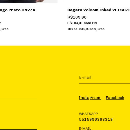
ngo Preto ON274
Regata Volcom Inked VLTS07
R$109,90
x
R$104,41
com
Pix
 juros
10
x
de
R$10,99
sem juros
Instagram
Facebook
WHATSAPP
5515996363318
E-MAIL