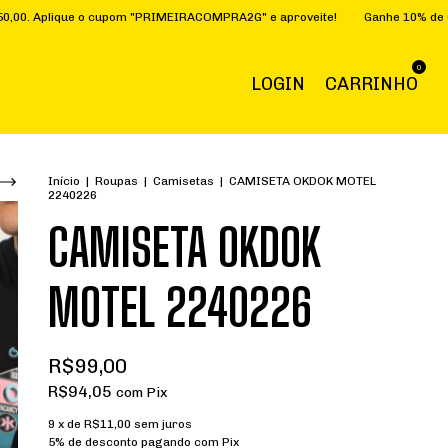
plique o cupom "PRIMEIRACOMPRA2G" e aproveite!
Ganhe 10% de CASHBA
0
LOGIN
CARRINHO
Início
|
Roupas
|
Camisetas
|
CAMISETA OKDOK MOTEL
2240226
CAMISETA OKDOK
MOTEL 2240226
R$99,00
R$94,05
com
Pix
9
x de
R$11,00
sem juros
5% de desconto
pagando com Pix