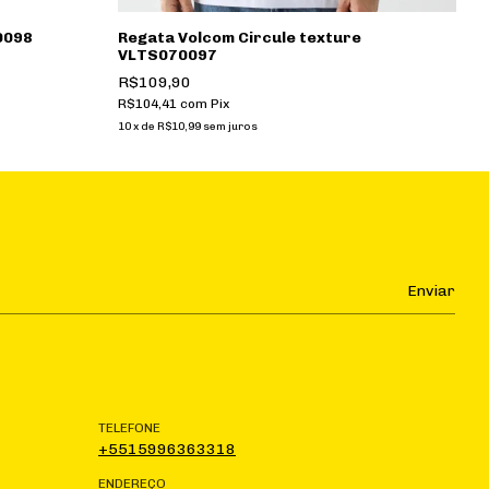
0098
Regata Volcom Circule texture
R
VLTS070097
R
R$109,90
R$
R$104,41
com
Pix
7
x
10
x
de
R$10,99
sem juros
TELEFONE
+5515996363318
ENDEREÇO