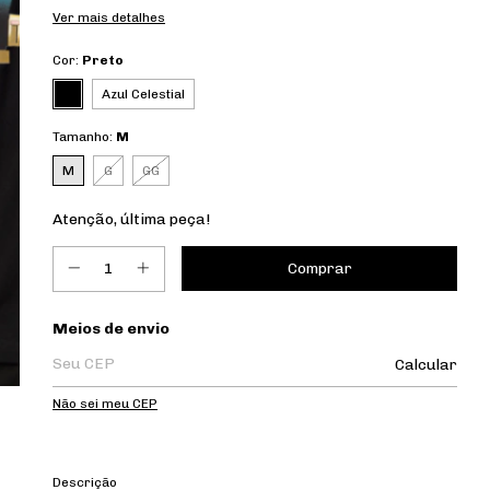
Ver mais detalhes
Cor:
Preto
Azul Celestial
Tamanho:
M
M
G
GG
Atenção, última peça!
Entregas para o CEP:
Meios de envio
Calcular
Não sei meu CEP
Descrição