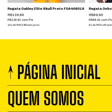
Regata Oakley Elite Skull Preto FOA406018
Regata Onbo
R$139,90
R$69,90
R$132,91
com
Pix
R$66,41
com
Pi
10
x
de
R$13,99
sem juros
6
x
de
R$11,65
sem
↑ PÁGINA INICIAL
QUEM SOMOS