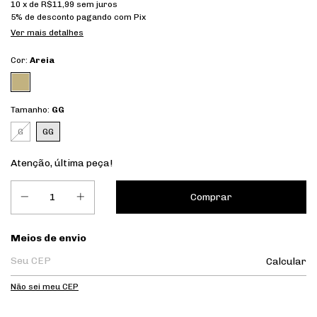
10
x de
R$11,99
sem juros
5% de desconto
pagando com Pix
Ver mais detalhes
Cor:
Areia
Tamanho:
GG
G
GG
Atenção, última peça!
Entregas para o CEP:
Meios de envio
Calcular
Não sei meu CEP