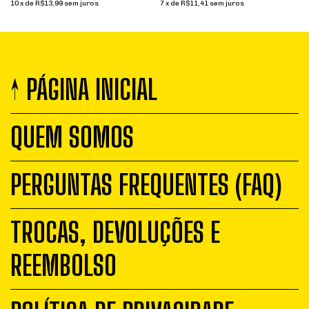
10
x
de
R$13,99
sem juros
7
x
de
R$11,41
sem juros
↑ PÁGINA INICIAL
QUEM SOMOS
PERGUNTAS FREQUENTES (FAQ)
TROCAS, DEVOLUÇÕES E
REEMBOLSO